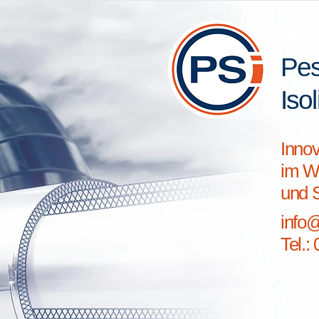
Pes
Iso
Inno
im W
und S
info@
Tel.: