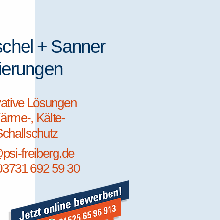
chel + Sanner
lierungen
vative Lösungen
ärme-, Kälte-
challschutz
psi-freiberg.de
 03731 692 59 30